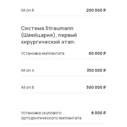
All on 6
200 000 ₽
Система Straumann
(Швейцария), первый
хирургический этап:
Установка имплантата
60 000 ₽
All on 4
350 000 ₽
All on 6
500 000 ₽
Установка скулового
8 000 ₽
ортодонтического имплантата