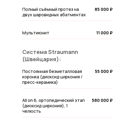
Полный съёмный протез на
85 000 ₽
двух шаровидных абатментах
Мультиюнит
11 000 ₽
Система Straumann
(Швейцария):
Постоянная безметалловая
55 000 ₽
коронка (диоксид циркония /
пресс-керамика)
All on 6, ортопедический этап
580 000 ₽
(диоксид циркония), 1
челюсть