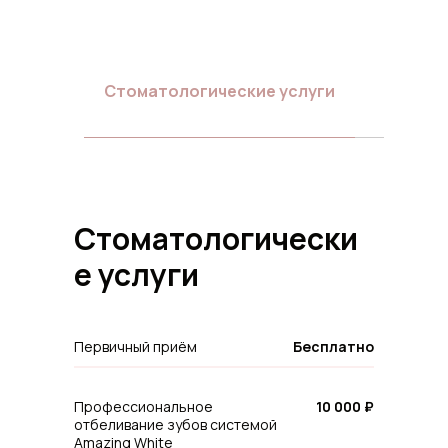
Стоматологические услуги
Т
Стоматологически
е услуги
Первичный приём
Бесплатно
Профессиональное
10 000 ₽
отбеливание зубов системой
Amazing White