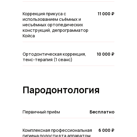
Коррекция прикуса с
11 000 ₽
использованием съёмных и
несъёмных ортопедических
конструкций, депрограмматор
Койса
Ортодонтическая коррекция,
10 000 ₽
тенс-терапия (1 сеанс)
Пародонтология
Записаться на прием
Первичный приём
Бесплатно
Комплексная профессиональная
6 000 ₽
гигиена полости рта аппаратом